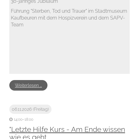
30-jähriges Jubiläum
Führung "Sterben, Tod und Trauer" im Stadtmuseum
Kaufbeuren mit dem Hospizverein und dem SAPV-
Team
Weiterlesen …
06.11.2026
(Freitag)
14:00–18:00
"Letzte Hilfe Kurs - Am Ende wissen
wie es geht