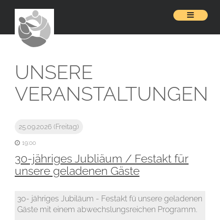
UNSERE
VERANSTALTUNGEN
25.09.2026
(Freitag)
19:00
30-jähriges Jubliäum / Festakt für
unsere geladenen Gäste
30- jähriges Jubiläum - Festakt fü unsere geladenen
Gäste mit einem abwechslungsreichen Programm.