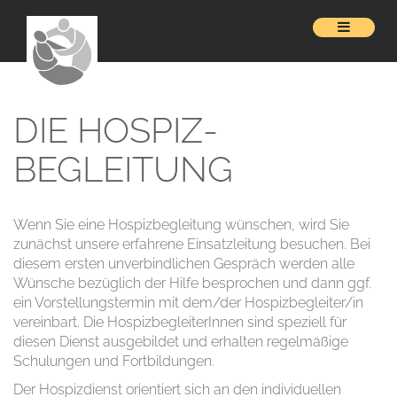
DIE HOSPIZ­
BEGLEITUNG
Wenn Sie eine Hospizbegleitung wünschen, wird Sie
zunächst unsere erfahrene Einsatzleitung besuchen. Bei
diesem ersten unverbindlichen Gespräch werden alle
Wünsche bezüglich der Hilfe besprochen und dann ggf.
ein Vorstellungstermin mit dem/der Hospizbegleiter/in
vereinbart. Die HospizbegleiterInnen sind speziell für
diesen Dienst ausgebildet und erhalten regelmäßige
Schulungen und Fortbildungen.
Der Hospizdienst orientiert sich an den individuellen