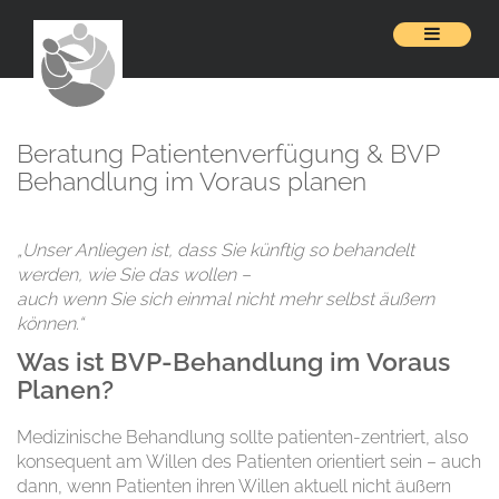
Beratung Patientenverfügung & BVP
Behandlung im Voraus planen
„Unser Anliegen ist, dass Sie künftig so behandelt
werden, wie Sie das wollen –
auch wenn Sie sich einmal nicht mehr selbst äußern
können.“
Was ist BVP-
Behandlung
im
Voraus
Planen?
Medizinische Behandlung sollte patienten-zentriert, also
konsequent am Willen des Patienten orientiert sein – auch
dann, wenn Patienten ihren Willen aktuell nicht äußern