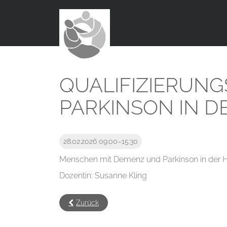
QUALIFIZIERUN
PARKINSON IN D
28.02.2026 09:00–15:30
Menschen mit Demenz und Parkinson in der 
Dozentin: Susanne Kling
Zurück